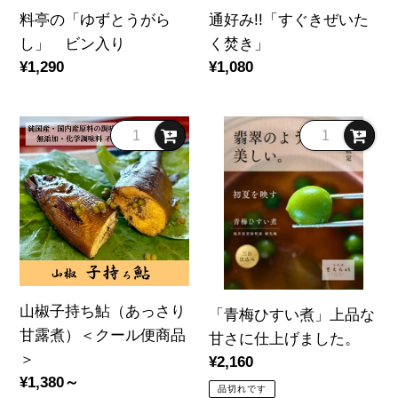
く
が
い
料亭の「ゆずとうがら
通好み!!「すぐきぜいた
だ
ら
た
し」 ビン入り
く焚き」
さ
し」
く
通
¥1,290
通
¥1,080
い
ビ
焚
常
常
～
ン
き」
価
価
入
山
「青
格
格
り
椒
梅
子
ひ
持
す
ち
い
鮎
煮」
（あ
上
っ
品
山椒子持ち鮎（あっさり
「青梅ひすい煮」上品な
さ
な
甘露煮）＜クール便商品
甘さに仕上げました。
り
甘
＞
通
¥2,160
甘
さ
通
¥1,380～
常
露
に
品切れです