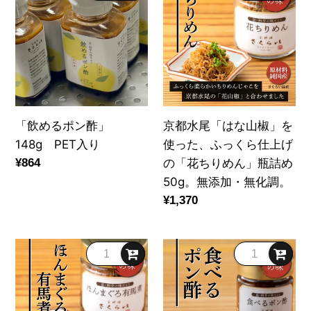
め
都
茂
仕
る
水
削
込
ポ
尾
り」
み
ン
「は
～
<
酢」
な
店
ク
148g
山
主
ー
PET
椒」
「飲めるポン酢」
京都水尾「はな山椒」を
が
ル
入
を
148g PET入り
使った、ふっくら仕上げ
削
便
り
使
通
¥864
の「花ちりめん」瓶詰め
る
商
っ
常
50g。無添加・無化調。
か
品
た、
価
通
¥1,370
つ
>
ふ
格
常
お
っ
価
節
く
「ほ
料
格
～
ら
ん
亭
25g
仕
ま
の
入
上
ぐ
「食