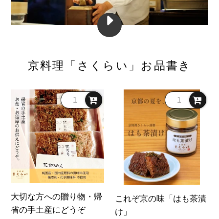
「お
だ
し
体
京料理「さくらい」お品書き
験」
KYOTO
CUISINE
大
こ
～
切
れ
伝
な
ぞ
統
方
京
文
へ
の
化
の
味
体
験
贈
「は
～
り
も
大切な方への贈り物・帰
ビ
これぞ京の味「はも茶漬
物・
茶
デ
省の手土産にどうぞ
け」
帰
漬