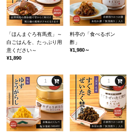
り
げ
ろ
べ
の
有
る
「花
馬
ポ
ち
煮」
ン
「ほんまぐろ有馬煮」～
料亭の「食べるポン
り
～
酢」
白ごはんを、たっぷり用
酢」
め
白
意ください～
通
¥1,980～
ん」
ご
常
通
¥1,890
瓶
は
価
常
詰
ん
格
価
め
を、
料
通
格
50g。
た
亭
好
無
っ
の
み!!
添
ぷ
「ゆ
「す
加・
り
ず
ぐ
無
用
と
き
化
意
う
ぜ
調。