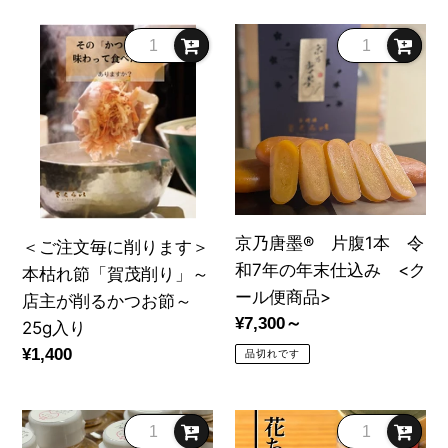
ギ
レ
セ
格
価
フ
ミ
ッ
＜
京
格
ト
ア
ト
ご
乃
ボ
ム
Box
注
唐
ッ
な
入
文
墨
ク
「お
り
毎
®
ス
だ
に
片
入
し
削
腹
り
茶
り
1
京乃唐墨® 片腹1本 令
＜ご注文毎に削ります＞
漬
ま
本
和7年の年末仕込み <ク
本枯れ節「賀茂削り」～
け」
す
令
ール便商品>
店主が削るかつお節～
セ
＞
和
通
¥7,300～
25g入り
ッ
本
7
常
通
¥1,400
ト
品切れです
枯
年
価
常
れ
の
格
価
節
年
「飲
京
格
「賀
末