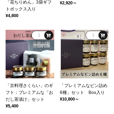
オ
「花ちりめん」3袋ギフ
通
¥2,920～
省
け」
を
トボックス入り
常
の
見
通
¥4,800
価
手
る
常
格
土
価
産
「京
「プ
格
に
料
レ
ど
理
ミ
う
さ
ア
ぞ
く
ム
「花
ら
な
ち
い」
ビ
り
の
ン
「京料理さくらい」のギ
「プレミアムなビン詰め
め
ギ
詰
フト：プレミアムな「お
6種」セット Box入り
ん」
フ
め
だし茶漬け」セット
通
¥10,800～
3
ト：
6
常
通
¥5,400
袋
プ
種」
価
常