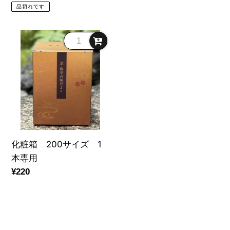
常
価
品切れです
煮）
仕
価
格
＜
上
格
化
ク
げ
粧
ー
ま
箱
ル
し
200
便
た。
サ
商
イ
品
ズ
＞
1
化粧箱 200サイズ 1
本
本専用
専
通
¥220
用
常
価
格