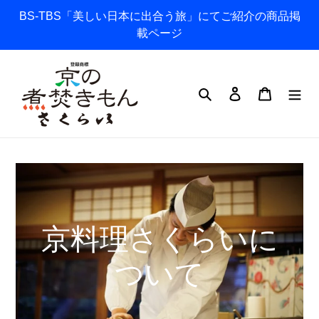
コ
BS-TBS「美しい日本に出合う旅」にてご紹介の商品掲
ン
載ページ
テ
ン
ツ
検索
ログイン
カート
に
ス
キ
ッ
プ
す
る
京料理さくらいに
ついて