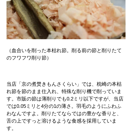
（血合いを削った本枯れ節。削る前の節と削りたて
のフワフワ削り節）
当店「京の煮焚きもんさくらい」では、枕崎の本枯
れ節を節のまま仕入れ、特殊な削り機で削っていま
す。市販の節は薄削りでも
0.2
ミリ以下ですが、当店
では
0.05
ミリと
4
分の
1
の薄さ。羽毛のようにふわふ
わなんですよ。削りたてならではの豊かな香りと、
舌の上ですっと溶けるような食感を採用していま
す。