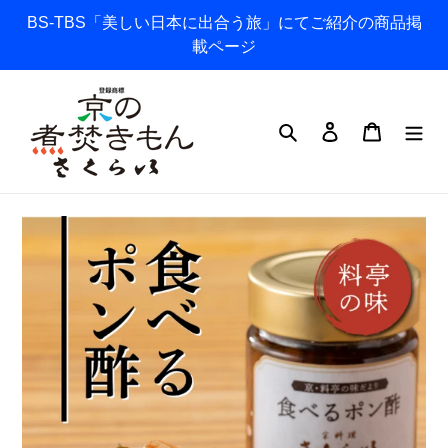
コ
BS-TBS「美しい日本に出合う旅」にてご紹介の商品掲
ン
載ページ
テ
ン
ツ
検索
ログイン
カート
に
ス
キ
ッ
プ
す
る