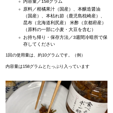
内容量／158グラム
原料／柑橘果汁
（国産）
、本醸造醤油
（国産）、本枯れ節（鹿児島枕崎産）、
昆布（北海道利尻産） 米酢（京都府産）
（原料の一部に小麦・大豆を含む）
お持ち帰り・保存方法／
3
週間冷暗所で保
存してください
1回の使用量は、約10グラムです。（例）
内容量は158グラムとたっぷり入っています