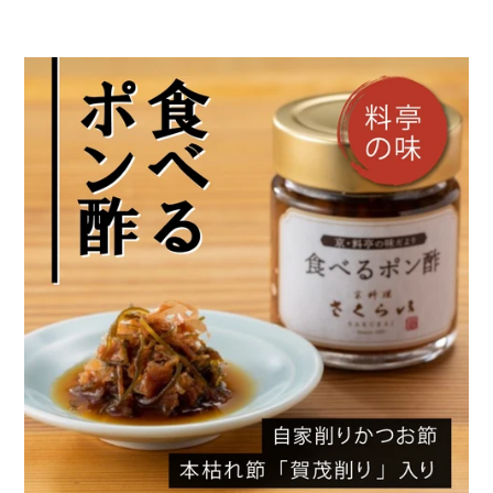
カ
ー
ト
に
商
品
を
追
加
す
る