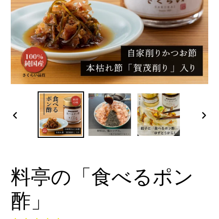
前
次
の
の
ス
ス
ラ
ラ
料亭の「食べるポン
イ
イ
ド
ド
酢」