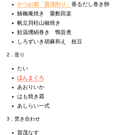
かつお節「賀茂削り」
香るだし巻き卵
鰆幽庵焼き 粟麩田楽
帆立貝柱山椒焼き
鮭温燻絹巻き 鴨旨煮
しろずいき胡麻和え 枝豆
2．造り
たい
ほんまぐろ
あおりいか
はも焼き霜
あしらい一式
3．焚き合わせ
賀茂なす