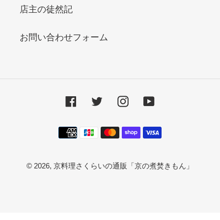
店主の徒然記
お問い合わせフォーム
Facebook
Twitter
Instagram
YouTube
決
済
方
© 2026,
京料理さくらいの通販「京の煮焚きもん」
法
右