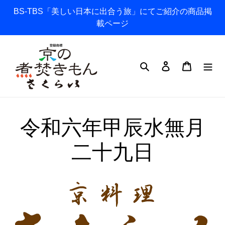
コ
BS-TBS「美しい日本に出合う旅」にてご紹介の商品掲
ン
載ページ
テ
ン
ツ
検索
ログイン
カート
に
ス
キ
ッ
令和六年甲辰水無月
プ
す
二十九日
る