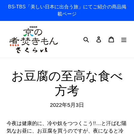
コ
BS-TBS「美しい日本に出合う旅」にてご紹介の商品掲
ン
載ページ
テ
ン
ツ
検索
ログイン
カート
に
ス
キ
ッ
お豆腐の至高な食べ
プ
す
方考
る
2022年5月3日
今夜は健康的に、冷や奴をつつくこう!!…と汗ばむ陽
気なお昼に、お豆腐を買うのですが、夜になると冷