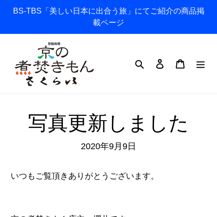
コ
BS-TBS「美しい日本に出合う旅」にてご紹介の商品掲
ン
載ページ
テ
ン
ツ
検索
ログイン
カート
に
ス
キ
ッ
写真更新しました
プ
す
2020年9月9日
る
いつもご覧頂きありがとうございます。